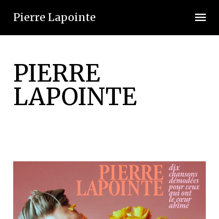
Skip
Skip
to
to
Pierre Lapointe
content
navigation
PIERRE
LAPOINTE