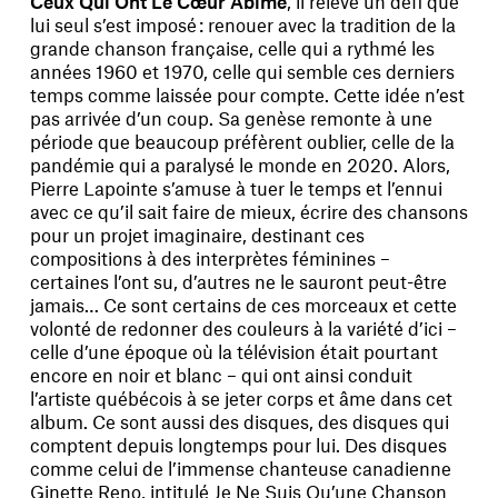
Ceux Qui Ont Le Cœur Abîmé
, il relève un défi que
lui seul s’est imposé : renouer avec la tradition de la
grande chanson française, celle qui a rythmé les
années 1960 et 1970, celle qui semble ces derniers
temps comme laissée pour compte. Cette idée n’est
pas arrivée d’un coup. Sa genèse remonte à une
période que beaucoup préfèrent oublier, celle de la
pandémie qui a paralysé le monde en 2020. Alors,
Pierre Lapointe s’amuse à tuer le temps et l’ennui
avec ce qu’il sait faire de mieux, écrire des chansons
pour un projet imaginaire, destinant ces
compositions à des interprètes féminines –
certaines l’ont su, d’autres ne le sauront peut-être
jamais… Ce sont certains de ces morceaux et cette
volonté de redonner des couleurs à la variété d’ici –
celle d’une époque où la télévision était pourtant
encore en noir et blanc – qui ont ainsi conduit
l’artiste québécois à se jeter corps et âme dans cet
album. Ce sont aussi des disques, des disques qui
comptent depuis longtemps pour lui. Des disques
comme celui de l’immense chanteuse canadienne
Ginette Reno, intitulé Je Ne Suis Qu’une Chanson