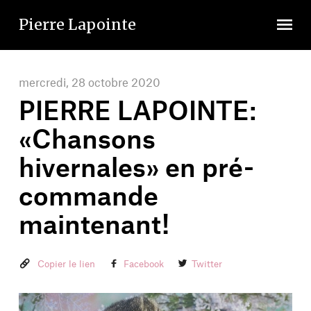
Skip
Skip
to
to
Pierre Lapointe
content
navigation
mercredi, 28 octobre 2020
PIERRE LAPOINTE:
«Chansons
hivernales» en pré-
commande
maintenant!
Copier le lien
Facebook
Twitter