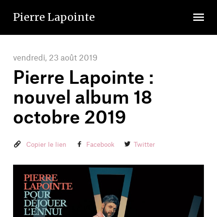
Skip
Skip
to
to
Pierre Lapointe
content
navigation
vendredi, 23 août 2019
Pierre Lapointe :
nouvel album 18
octobre 2019
Copier le lien
Facebook
Twitter